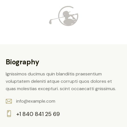
Biography
Ignissimos ducimus quin blandiitis praesentium
voluptatem deleniti atque corrupti quos dolores et
quas molestias excepturi. scint occaecatti gnissimus.
info@example.com
E-
+1 840 841 25 69
m
Ph
ail: