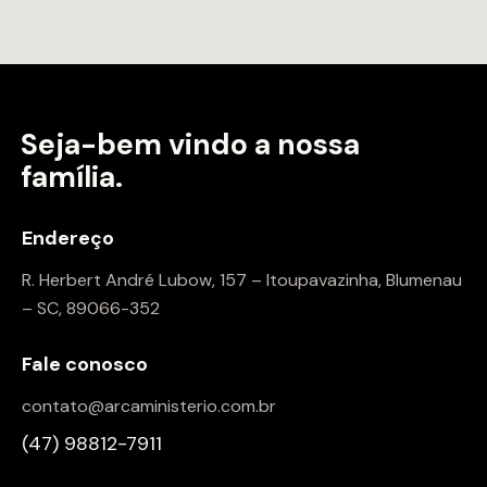
Seja-bem vindo a
nossa
família.
Endereço
R. Herbert André Lubow, 157 – Itoupavazinha, Blumenau
– SC, 89066-352
Fale conosco
contato@arcaministerio.com.br
(47) 98812-7911