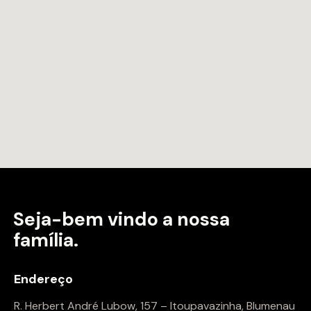
Seja-bem vindo a
nossa
família.
Endereço
R. Herbert André Lubow, 157 – Itoupavazinha, Blumenau